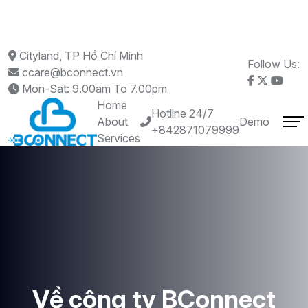
Cityland, TP Hồ Chí Minh
Follow Us:
ccare@bconnect.vn
Mon-Sat: 9.00am To 7.00pm
Home
Hotline 24/7
About
Demo
+842871079999
Services
Về công ty BConnect