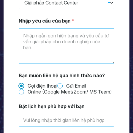
Nhập yêu cầu của bạn
*
Bạn muốn liên hệ qua hình thức nào?
Gọi điện thoại
Gửi Email
Online (Google Meet/Zoom/ MS Team)
-
Đặt lịch hẹn phù hợp với bạn
đ
ư
ợ
c
l