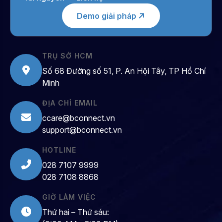
Demo giải pháp
TRỤ SỞ HCM
Số 68 Đường số 51, P. An Hội Tây, TP Hồ Chí
Minh
ĐỊA CHỈ EMAIL
ccare@bconnect.vn
support@bconnect.vn
HOTLINE
028 7107 9999
028 7108 8868
GIỜ LÀM VIỆC
Thứ hai – Thứ sáu: