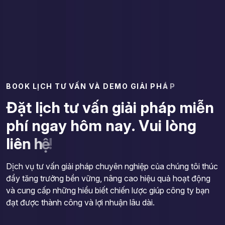
B
O
O
K
L
Ị
C
H
T
Ư
V
Ấ
N
V
À
D
E
M
O
G
I
Ả
I
P
H
Á
P
Đ
ặ
t
l
ị
c
h
t
ư
v
ấ
n
g
i
ả
i
p
h
á
p
m
i
ễ
n
p
h
í
n
g
a
y
h
ô
m
n
a
y
.
V
u
i
l
ò
n
g
l
i
ê
n
h
ệ
!
Dịch vụ tư vấn giải pháp chuyên nghiệp của chúng tôi thúc
đẩy tăng trưởng bền vững, nâng cao hiệu quả hoạt động
và cung cấp những hiểu biết chiến lược giúp công ty bạn
đạt được thành công và lợi nhuận lâu dài.