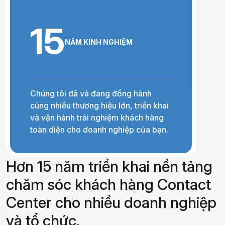
15
NĂM KINH NGHIỆM
Chúng tôi đã và đang đồng hành
cùng nhiều thương hiệu lớn, triển khai
và vận hành trải nghiệm khách hàng
toàn diện cho doanh nghiệp của bạn.
H
ơ
n
1
5
n
ă
m
t
r
i
ể
n
k
h
a
i
n
ề
n
t
ả
n
g
c
h
ă
m
s
ó
c
k
h
á
c
h
h
à
n
g
C
o
n
t
a
c
t
C
e
n
t
e
r
c
h
o
n
h
i
ề
u
d
o
a
n
h
n
g
h
i
ệ
p
v
à
t
ổ
c
h
ứ
c
.