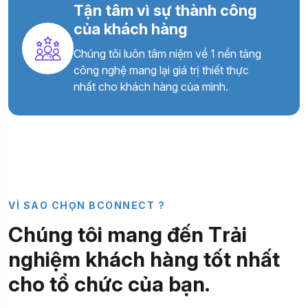
Tận tâm vì sự thành công
của khách hàng
Chúng tôi luôn tâm niệm về 1 nền tảng
công nghệ mang lại giá trị thiết thực
nhất cho khách hàng của mình.
V
Ì
S
A
O
C
H
Ọ
N
B
C
O
N
N
E
C
T
?
C
h
ú
n
g
t
ô
i
m
a
n
g
đ
ế
n
T
r
ả
i
n
g
h
i
ệ
m
k
h
á
c
h
h
à
n
g
t
ố
t
n
h
ấ
t
c
h
o
t
ổ
c
h
ứ
c
c
ủ
a
b
ạ
n
.