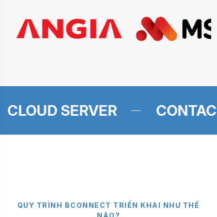
VER
CONTACT CENTER
Q
U
Y
T
R
Ì
N
H
B
C
O
N
N
E
C
T
T
R
I
Ể
N
K
H
A
I
N
H
Ư
T
H
Ế
N
À
O
?