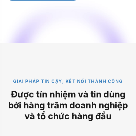
G
I
Ả
I
P
H
Á
P
T
I
N
C
Ậ
Y
,
K
Ế
T
N
Ố
I
T
H
À
N
H
C
Ô
N
G
Đ
ư
ợ
c
t
í
n
n
h
i
ệ
m
v
à
t
i
n
d
ù
n
g
b
ở
i
h
à
n
g
t
r
ă
m
d
o
a
n
h
n
g
h
i
ệ
p
v
à
t
ổ
c
h
ứ
c
h
à
n
g
đ
ầ
u