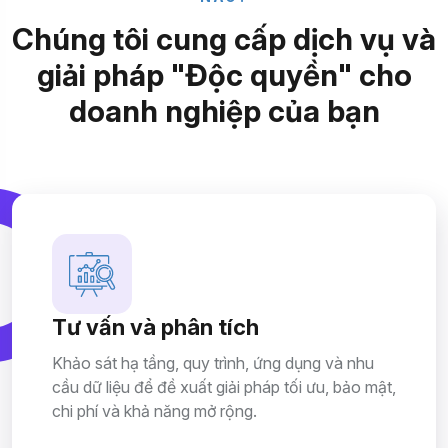
C
h
ú
n
g
t
ô
i
c
u
n
g
c
ấ
p
d
ị
c
h
v
ụ
v
à
g
i
ả
i
p
h
á
p
"
Đ
ộ
c
q
u
y
ề
n
"
c
h
o
d
o
a
n
h
n
g
h
i
ệ
p
c
ủ
a
b
ạ
n
Tư vấn và phân tích
Khảo sát hạ tầng, quy trình, ứng dụng và nhu
cầu dữ liệu để đề xuất giải pháp tối ưu, bảo mật,
chi phí và khả năng mở rộng.