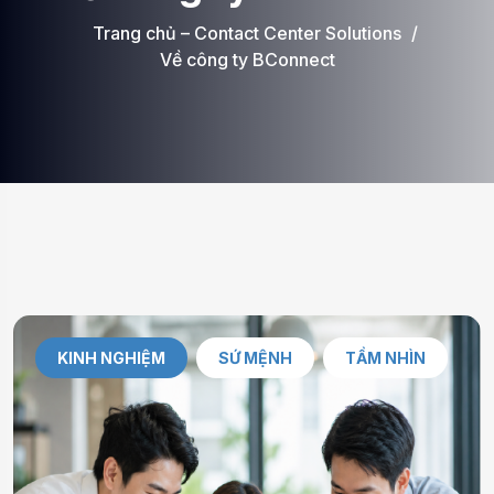
Trang chủ – Contact Center Solutions
Về công ty BConnect
KINH NGHIỆM
SỨ MỆNH
TẦM NHÌN