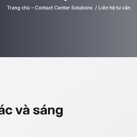
Trang chủ – Contact Center Solutions
Liên hệ tư vấn
á
c
v
à
s
á
n
g