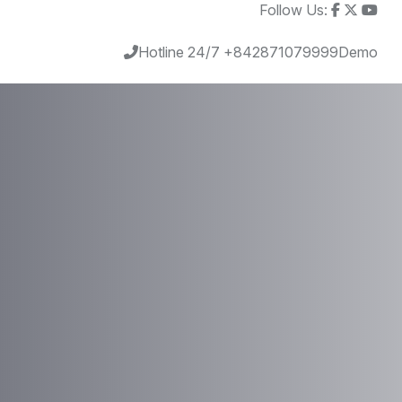
Follow Us:
Hotline 24/7
+842871079999
Demo