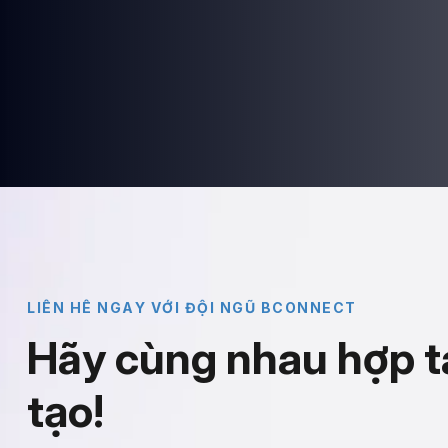
L
I
Ê
N
H
Ê
N
G
A
Y
V
Ớ
I
Đ
Ộ
I
N
G
Ũ
B
C
O
N
N
E
C
T
H
ã
y
c
ù
n
g
n
h
a
u
h
ợ
p
t
t
ạ
o
!