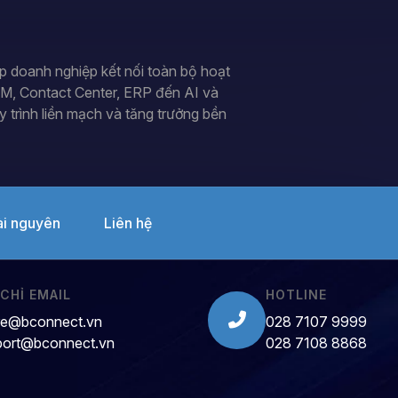
p doanh nghiệp kết nối toàn bộ hoạt
RM, Contact Center, ERP đến AI và
y trình liền mạch và tăng trưởng bền
ài nguyên
Liên hệ
 CHỈ EMAIL
HOTLINE
re@bconnect.vn
028 7107 9999
port@bconnect.vn
028 7108 8868